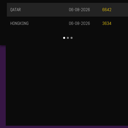
QATAR
06-08-2026
6642
HONGKONG
06-08-2026
3634