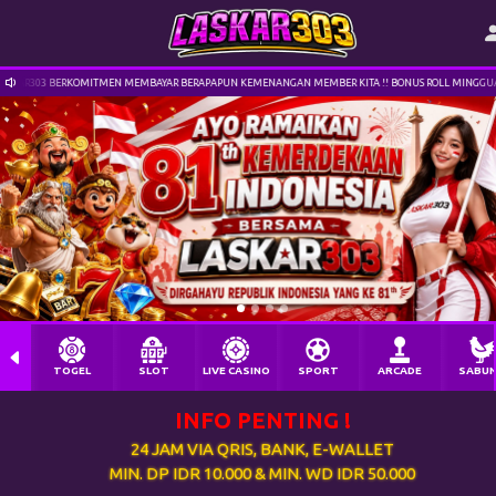
KAR303 BERKOMITMEN MEMBAYAR BERAPAPUN KEMENANGAN MEMBER KITA !! BONUS ROLL MINGGUAN 1% |
TOGEL
SLOT
LIVE CASINO
SPORT
ARCADE
SABU
INFO PENTING !
24 JAM VIA QRIS, BANK, E-WALLET
MIN. DP IDR 10.000 & MIN. WD IDR 50.000