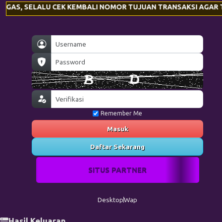
UGAS, SELALU CEK KEMBALI NOMOR TUJUAN TRANSAKSI AGAR T
Remember Me
Masuk
Daftar Sekarang
SITUS PARTNER
Desktop
Wap
Hasil Keluaran